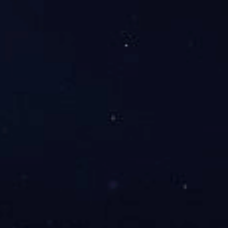
79
元/月
适合专业数据研究者
所有高级数据模型
智能预测推单参考
优先推送服务
专家级深度分析报告
立即订阅