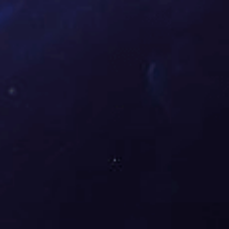
可视化
实时计算
全维度
探索数据模型
0.3s