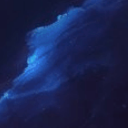
交锋
实时统计