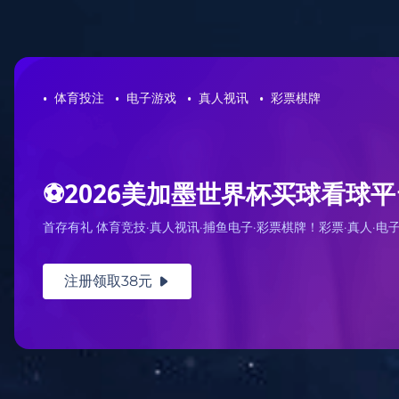
电竞比分网：
实
赛事追踪专家
电竞比分网提供高清直播、实时比分、赛事
球服务。覆盖LOL、Dota2等主流电竞项目
动态。