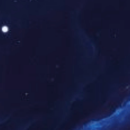
赛程与数据大脑
用专业数据驱动您的观赛决策
深度数据与历史
0
历史交锋战绩