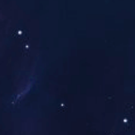
📺
📊
高清直播
深度数据
路1080p/60帧高清信号源，
提供历史交锋、球员热区
低延迟观看全球主流电竞赛
后评分及详尽的xG数据模
事，画面流畅无卡顿。
让观赛更有深度。