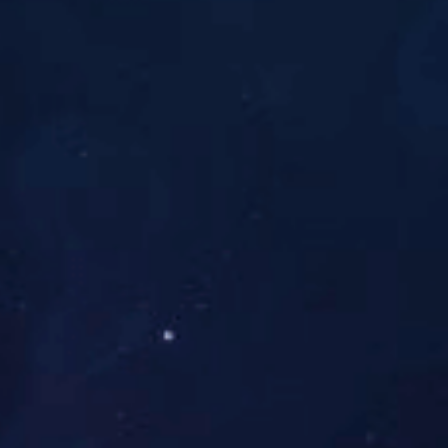
🧠
智能预测
、赛
基于大数据模型的胜平负概率
型，
分析，结合实时赛况提供智能
化的赛事趋势预测。